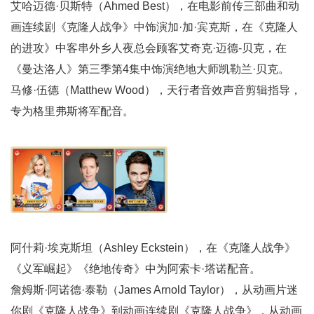
艾哈迈德·贝斯特（Ahmed Best），在电影前传三部曲和动
画连续剧《克隆人战争》中饰演加·加·宾克斯，在《克隆人
的进攻》中客串外乡人夜总会顾客艾奇克·迈德-贝克，在
《曼达洛人》第三季第4集中饰演绝地大师凯勒兰·贝克。
马修·伍德（Matthew Wood），天行者音效声音剪辑指导，
专为格里弗斯将军配音。
阿什莉·埃克斯坦（Ashley Eckstein），在《克隆人战争》
《义军崛起》《绝地传奇》中为阿索卡·塔诺配音。
詹姆斯·阿诺德·泰勒（James Arnold Taylor），从动画片迷
你剧《克隆人战争》到动画连续剧《克隆人战争》，从动画