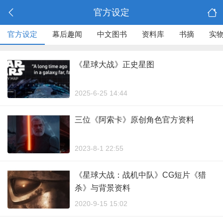
官方设定
官方设定
幕后趣闻
中文图书
资料库
书摘
实
《星球大战》正史星图
2025-6-25 14:44
三位《阿索卡》原创角色官方资料
2023-8-1 22:55
《星球大战：战机中队》CG短片《猎
杀》与背景资料
2020-9-15 15:02