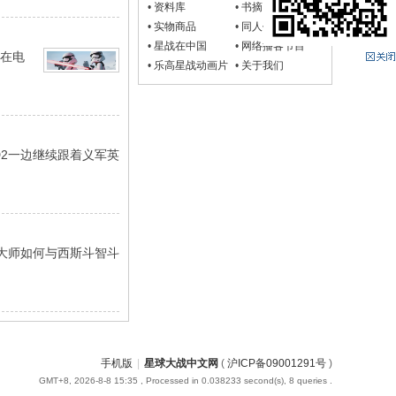
•
资料库
•
书摘
•
实物商品
•
同人作品
•
星战在中国
•
网络播客节目
物在电
•
乐高星战动画片
•
关于我们
-D2一边继续跟着义军英
尤达大师如何与西斯斗智斗
手机版
|
星球大战中文网
(
沪ICP备09001291号
)
GMT+8, 2026-8-8 15:35
, Processed in 0.038233 second(s), 8 queries .