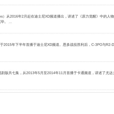
）
 Rises）从2016年2月起在迪士尼XD频道播出，讲述了《原力觉醒》中的人
 ...
集，于2015年下半年首播于迪士尼XD频道。恩多战役胜利后，C-3PO与R2
es）电视剧版共七集，从2013年5月至2014年11月首播于卡通频道，讲述了