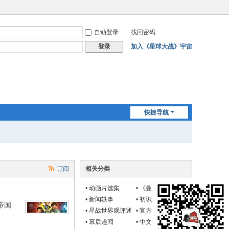
自动登录
找回密码
加入《星球大战》宇宙
登录
快捷导航
订阅
相关分类
•
动画片选集
•
《曼达洛人与古
古》新闻
•
新闻轶事
•
初识星战
帝国
•
星战世界观评述
•
官方设定
•
幕后趣闻
•
中文图书