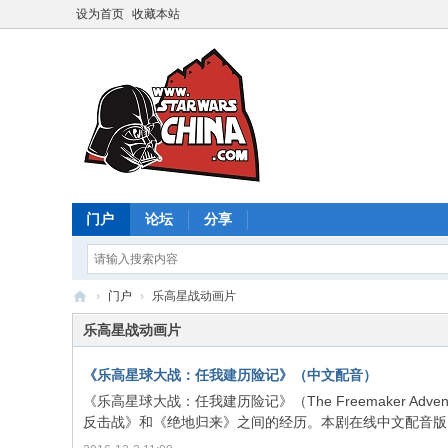
设为首页
收藏本站
门户
论坛
分享
›
门户
›
乐高星战动画片
星
乐高星战动画片
球
《乐高星球大战：任我建历险记》（中文配音）
大
《乐高星球大战：任我建历险记》（The Freemaker Ad
战
反击战》和《绝地归来》之间的经历。本剧在线中文配音版已全
中