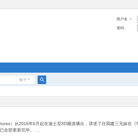
用户名
密码
帖子
搜
索
ventures）从2016年6月起在迪士尼XD频道播出，讲述了任我建三兄妹在《
部更新完毕。 ...