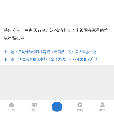
莱娅公主、卢克·天行者、汉·索洛和丘巴卡被困在死星的垃
圾压缩机里。
上一篇：用钩针编织风格再现《帝国反击战》里汉营救卢克
下一篇：10位嘉宾确认参加《星球大战》2027年洛杉矶庆典
首页
论坛
发现
我的