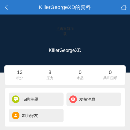
KillerGeorgeXD的资料
点击重新加
载
KillerGeorgeXD
13
8
0
0
积分
原力
水晶
共和国币
Ta的主题
发短消息
加为好友