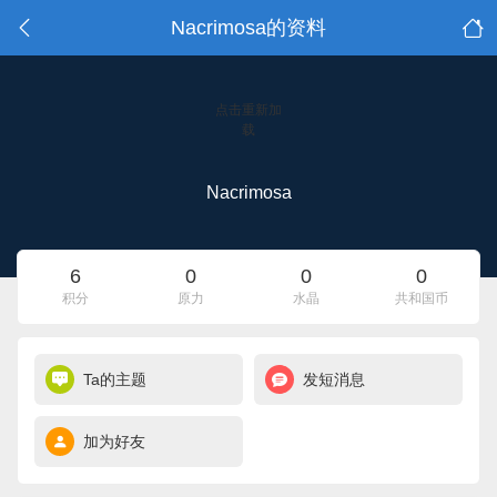
Nacrimosa的资料
点击重新加
载
Nacrimosa
6
0
0
0
积分
原力
水晶
共和国币
Ta的主题
发短消息
加为好友