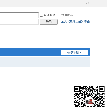
切
换
自动登录
找回密码
到
宽
加入《星球大战》宇宙
登录
版
快捷导航