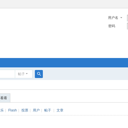
用户名
密码
帖子
搜
索
便看看
音乐
|
Flash
|
投票
|
用户
|
帖子
|
文章