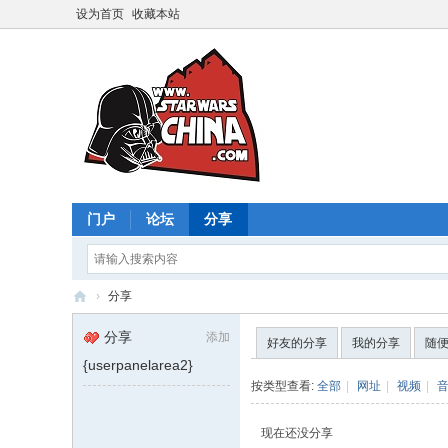
设为首页
收藏本站
门户
论坛
分享
›
分享
星
分享
添加
好友的分享
我的分享
随
球
{userpanelarea2}
大
按类型查看:
全部
|
网址
|
视频
|
战
现在还没分享
中