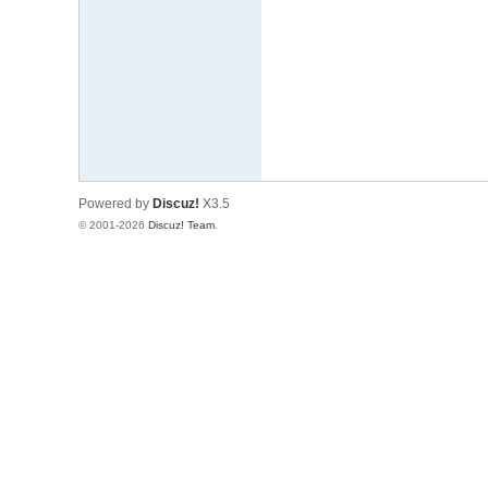
文
网
St
ar
W
ar
Powered by
Discuz!
X3.5
s
© 2001-2026
Discuz! Team
.
C
hi
na