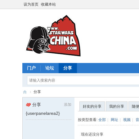
设为首页
收藏本站
门户
论坛
分享
›
分享
星
分享
添加
好友的分享
我的分享
随
球
{userpanelarea2}
大
按类型查看:
全部
|
网址
|
视频
|
战
现在还没分享
中