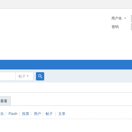
用户名
密码
帖子
搜
索
便看看
音乐
|
Flash
|
投票
|
用户
|
帖子
|
文章