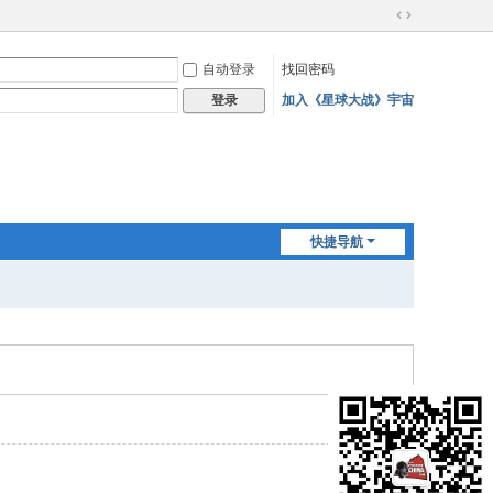
切
换
自动登录
找回密码
到
宽
加入《星球大战》宇宙
登录
版
快捷导航