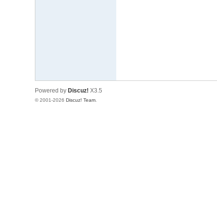
文
网
St
ar
W
ar
Powered by
Discuz!
X3.5
s
© 2001-2026
Discuz! Team
.
C
hi
na