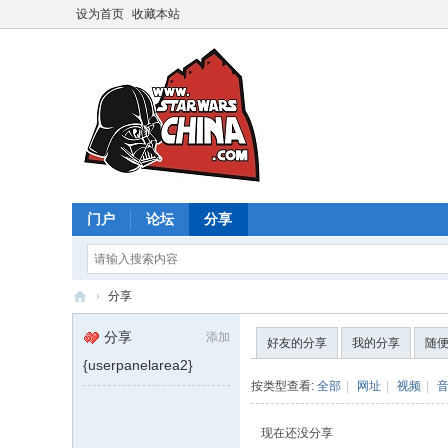
设为首页
收藏本站
门户
论坛
分享
›
分享
星
分享
添加
好友的分享
我的分享
随
球
{userpanelarea2}
大
按类型查看:
全部
|
网址
|
视频
|
战
现在还没分享
中