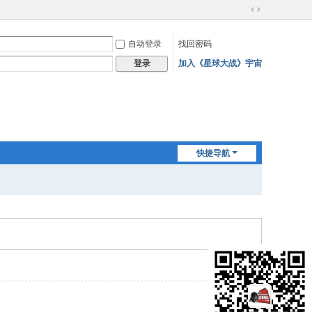
切
换
自动登录
找回密码
到
宽
加入《星球大战》宇宙
登录
版
快捷导航