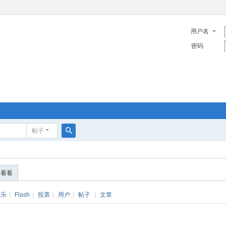
用户名
密码
帖子
搜
索
便看看
音乐
|
Flash
|
投票
|
用户
|
帖子
|
文章