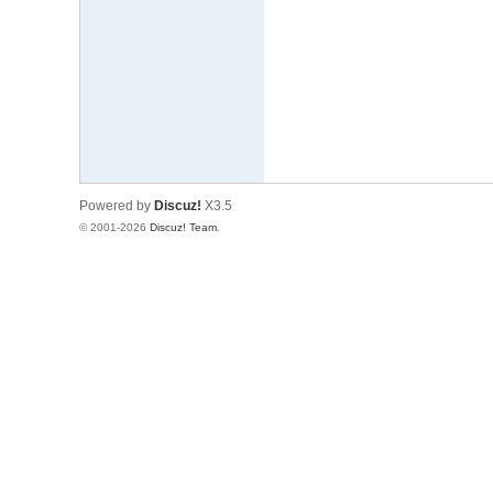
文
网
St
ar
W
ar
Powered by
Discuz!
X3.5
s
© 2001-2026
Discuz! Team
.
C
hi
na