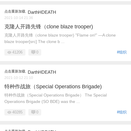
点击重新加载
DarthHDEATH
2021-10-14 21:36
克隆人开路先锋（clone blaze trooper)
克隆人开路先锋（clone blaze trooper) "Flame on!" ―A clone
blaze trooper[src] The clone b ...
41206
0
#组织
点击重新加载
DarthHDEATH
2021-10-12 21:10
特种作战旅（Special Operations Brigade)
特种作战旅（Special Operations Brigade） The Special
Operations Brigade (SO BDE) was the ...
40285
0
#组织