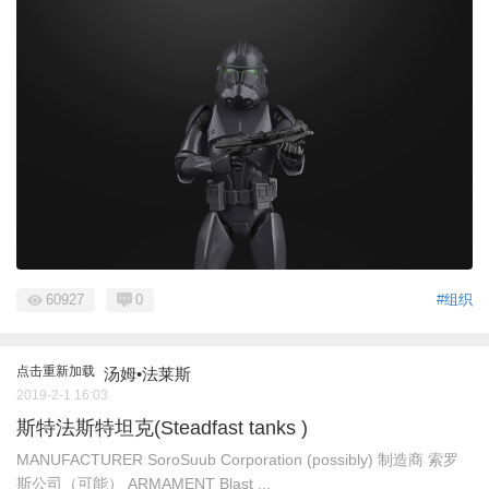
60927
0
#组织
点击重新加载
汤姆•法莱斯
2019-2-1 16:03
斯特法斯特坦克(Steadfast tanks )
MANUFACTURER SoroSuub Corporation (possibly) 制造商 索罗
斯公司（可能） ARMAMENT Blast ...