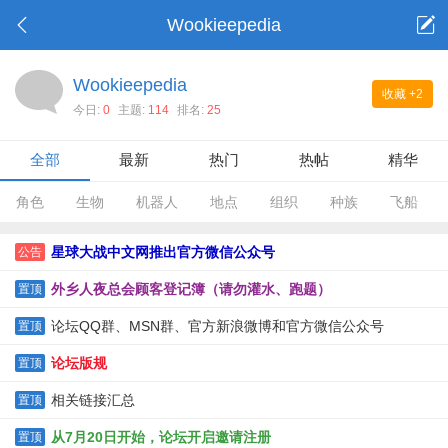
Wookieepedia
Wookieepedia
收藏
+2
今日:
0
主题:
114
排名:
25
全部
最新
热门
热帖
精华
角色
生物
机器人
地点
组织
种族
飞船
星球大战中文网推出官方微信公众号
公告
外乡人夜总会顾客登记簿（请勿灌水、跑题）
置顶
论坛QQ群、MSN群、官方新浪微博和官方微信公众号
置顶
论坛版规
置顶
相关链接汇总
置顶
从7月20日开始，论坛开启邀请注册
置顶