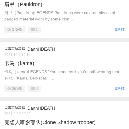
肩甲（Pauldron)
肩甲（Pauldron)LEGENDS Pauldrons were colored pieces of
padded material worn by some clon ...
37248
1
#科技
点击重新加载
DarthHDEATH
2021-10-6 16:11
卡马（kama)
卡马（kama)LEGENDS "You stand as if you're still wearing that
skirt." "Kama. Belt-spat. I ...
36148
3
#科技
点击重新加载
DarthHDEATH
2021-9-29 20:02
克隆人暗影部队(Clone Shadow trooper)