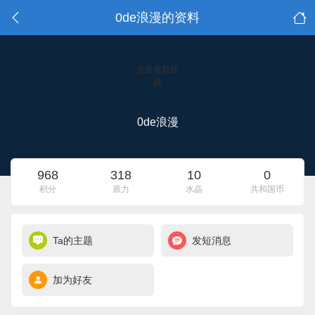
0de浪漫的资料
点击重新加
载
0de浪漫
968
318
10
0
积分
原力
水晶
共和国币
Ta的主题
发短消息
加为好友