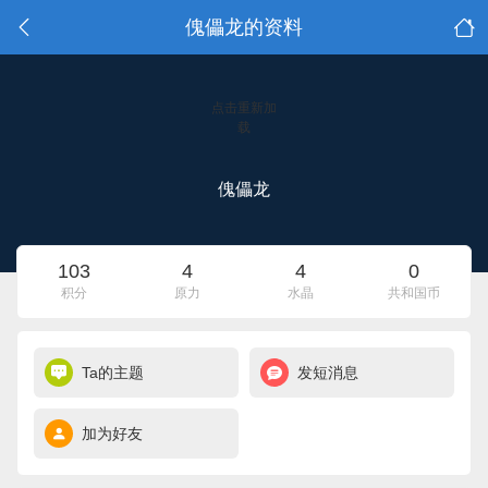
傀儡龙的资料
点击重新加
载
傀儡龙
103
4
4
0
积分
原力
水晶
共和国币
Ta的主题
发短消息
加为好友