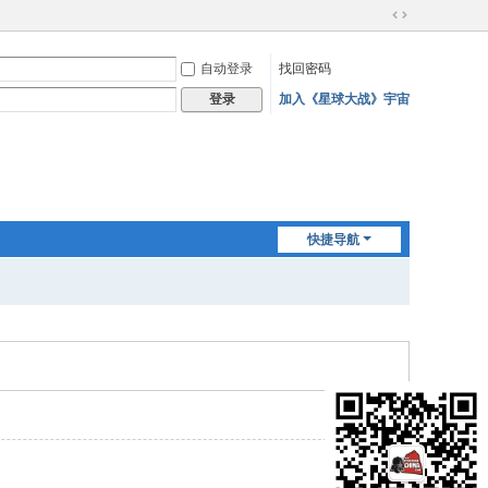
切
换
自动登录
找回密码
到
宽
加入《星球大战》宇宙
登录
版
快捷导航