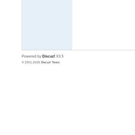
文
网
St
ar
W
ar
Powered by
Discuz!
X3.5
s
© 2001-2026
Discuz! Team
.
C
hi
na