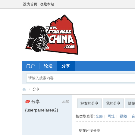
设为首页
收藏本站
门户
论坛
分享
›
分享
星
分享
添加
好友的分享
我的分享
随
球
{userpanelarea2}
大
按类型查看:
全部
|
网址
|
视频
|
战
现在还没分享
中