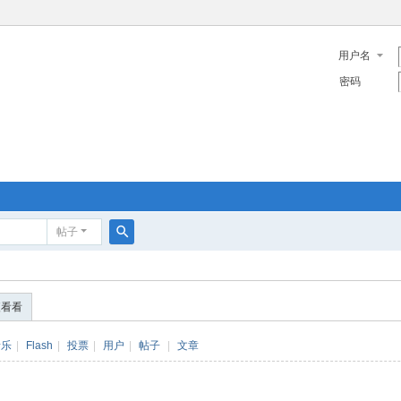
用户名
密码
帖子
搜
索
便看看
音乐
|
Flash
|
投票
|
用户
|
帖子
|
文章