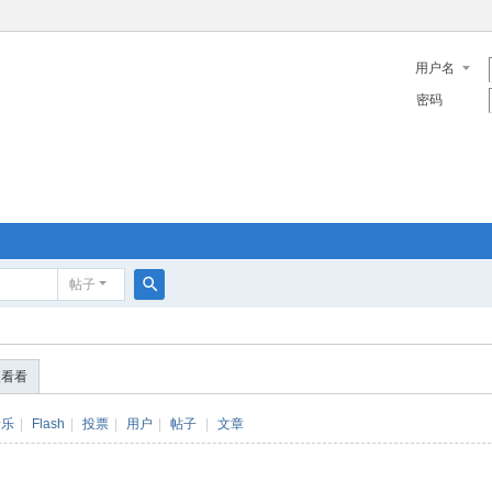
用户名
密码
帖子
搜
索
便看看
音乐
|
Flash
|
投票
|
用户
|
帖子
|
文章