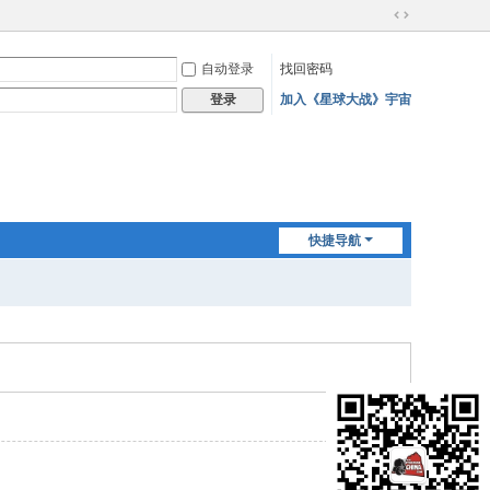
切
换
自动登录
找回密码
到
宽
加入《星球大战》宇宙
登录
版
快捷导航