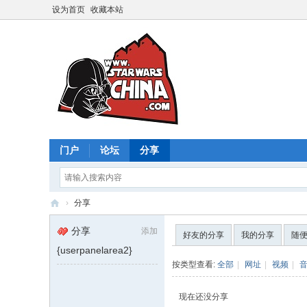
设为首页
收藏本站
门户
论坛
分享
›
分享
星
分享
添加
好友的分享
我的分享
随
球
{userpanelarea2}
大
按类型查看:
全部
|
网址
|
视频
|
战
现在还没分享
中