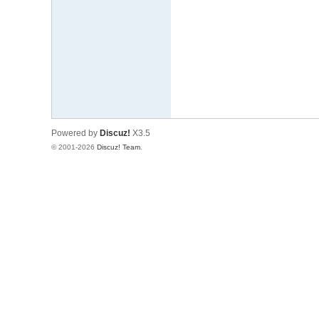
文
网
St
ar
W
ar
Powered by
Discuz!
X3.5
s
© 2001-2026
Discuz! Team
.
C
hi
na