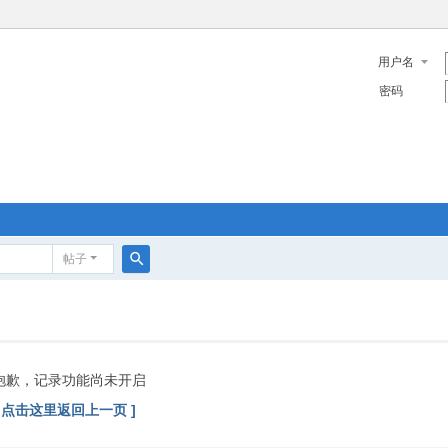
用户名
密码
帖子
搜
索
抱歉，记录功能尚未开启
[ 点击这里返回上一页 ]