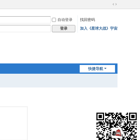
切
换
自动登录
找回密码
到
宽
加入《星球大战》宇宙
登录
版
快捷导航