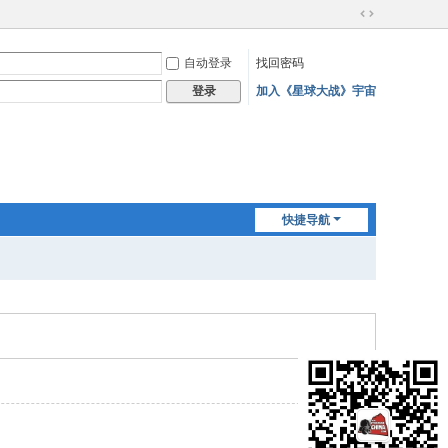
切
换
自动登录
找回密码
到
宽
加入《星球大战》宇宙
登录
版
快捷导航