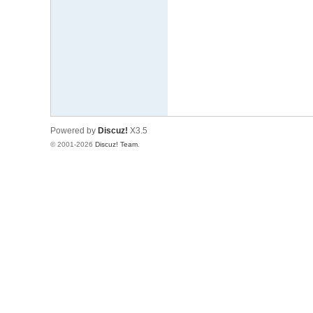
文
网
St
ar
W
ar
Powered by
Discuz!
X3.5
s
© 2001-2026
Discuz! Team
.
C
hi
na