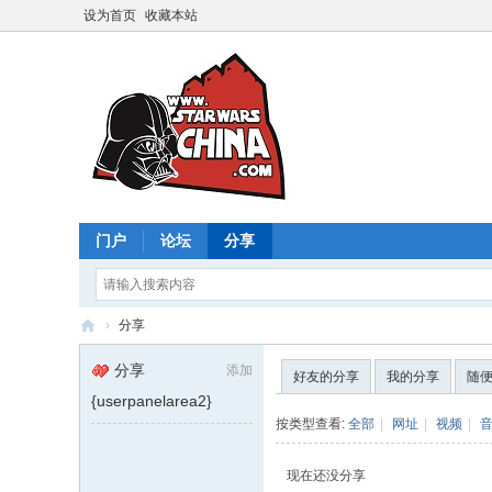
设为首页
收藏本站
门户
论坛
分享
›
分享
星
分享
添加
好友的分享
我的分享
随
球
{userpanelarea2}
大
按类型查看:
全部
|
网址
|
视频
|
战
现在还没分享
中