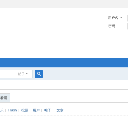
用户名
密码
帖子
搜
索
便看看
音乐
|
Flash
|
投票
|
用户
|
帖子
|
文章