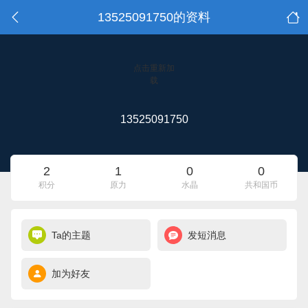
13525091750的资料
点击重新加
载
13525091750
2
1
0
0
积分
原力
水晶
共和国币
Ta的主题
发短消息
加为好友