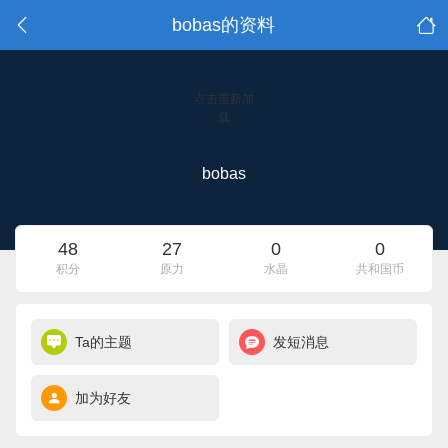
bobas的资料
点击重新加
载
bobas
48
27
0
0
积分
原力
水晶
共和国币
Ta的主题
发短消息
加为好友