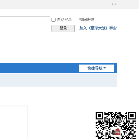
切
换
自动登录
找回密码
到
宽
加入《星球大战》宇宙
登录
版
快捷导航