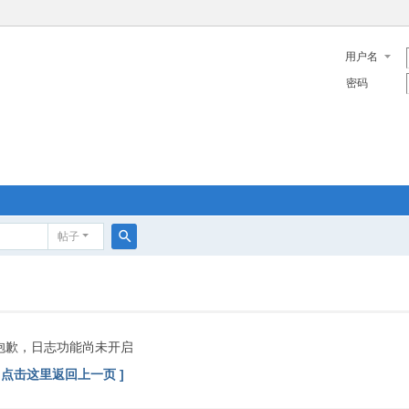
用户名
密码
帖子
搜
索
抱歉，日志功能尚未开启
[ 点击这里返回上一页 ]