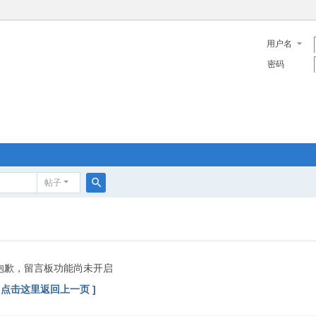
用户名
密码
帖子
搜
索
抱歉，留言板功能尚未开启
[ 点击这里返回上一页 ]