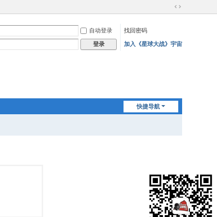
切
换
自动登录
找回密码
到
宽
加入《星球大战》宇宙
登录
版
快捷导航