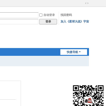
切
换
自动登录
找回密码
到
宽
加入《星球大战》宇宙
登录
版
快捷导航