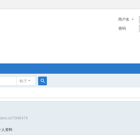
用户名
密码
帖子
搜
索
sfans.cn/?346474
个人资料