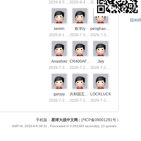
2026-8-5 13:36
2026-8-4 15:50
2026-8-4 01:40
serein
欧羊ly
penghaoxiake
2026-8-1 01:26
2026-7-31 10:03
2026-7-30 23:53
Anasilver
CR400AF-1039
Jwy
2026-7-30 01:03
2026-7-29 23:32
2026-7-29 19:21
garyyy
共和国五星上将
LOCKLUCK
2026-7-26 21:16
2026-7-23 13:55
2026-7-23 00:55
手机版
|
星球大战中文网
(
沪ICP备09001291号
)
GMT+8, 2026-8-6 09:31
, Processed in 0.052383 second(s), 13 queries .