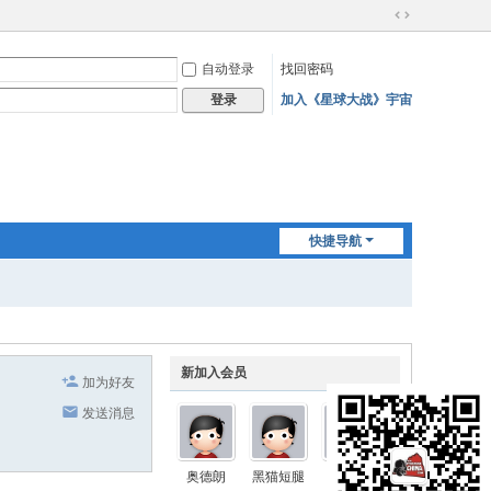
切
换
自动登录
找回密码
到
宽
加入《星球大战》宇宙
登录
版
快捷导航
新加入会员
加为好友
发送消息
奥德朗
黑猫短腿
Nimbus