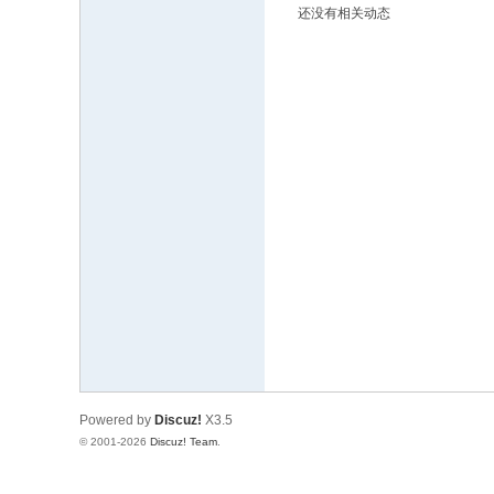
还没有相关动态
文
网
St
ar
W
ar
s
C
hi
na
Powered by
Discuz!
X3.5
© 2001-2026
Discuz! Team
.