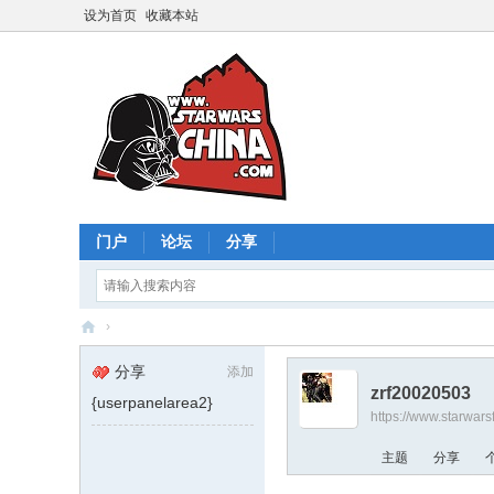
设为首页
收藏本站
门户
论坛
分享
›
星
分享
添加
球
zrf20020503
{userpanelarea2}
https://www.starwar
大
战
主题
分享
中