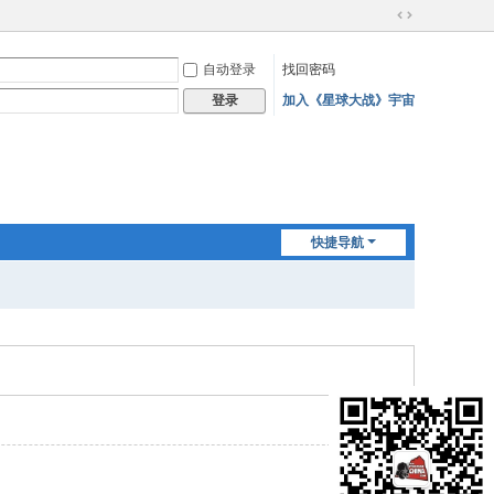
切
换
自动登录
找回密码
到
宽
加入《星球大战》宇宙
登录
版
快捷导航