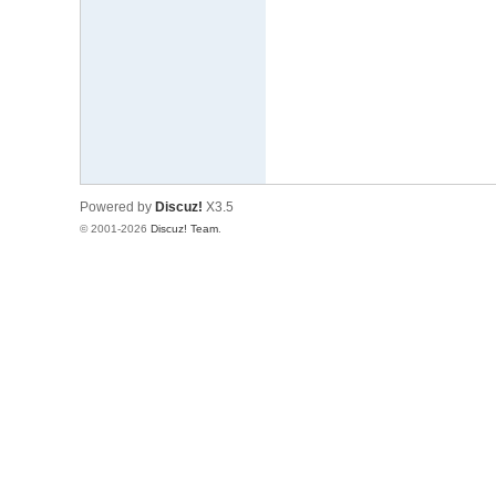
文
网
St
ar
W
ar
Powered by
Discuz!
X3.5
s
© 2001-2026
Discuz! Team
.
C
hi
na