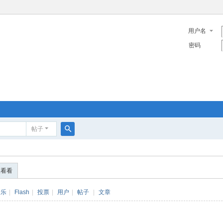
用户名
密码
帖子
搜
索
便看看
音乐
|
Flash
|
投票
|
用户
|
帖子
|
文章