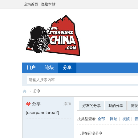
设为首页
收藏本站
门户
论坛
分享
›
分享
星
分享
添加
好友的分享
我的分享
随
球
{userpanelarea2}
大
按类型查看:
全部
|
网址
|
视频
|
战
现在还没分享
中