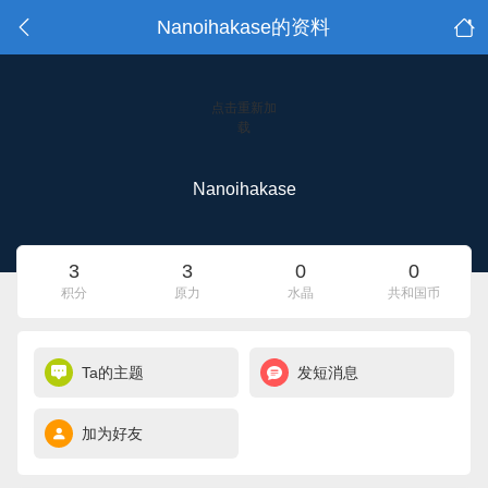
Nanoihakase的资料
点击重新加
载
Nanoihakase
3
3
0
0
积分
原力
水晶
共和国币
Ta的主题
发短消息
加为好友