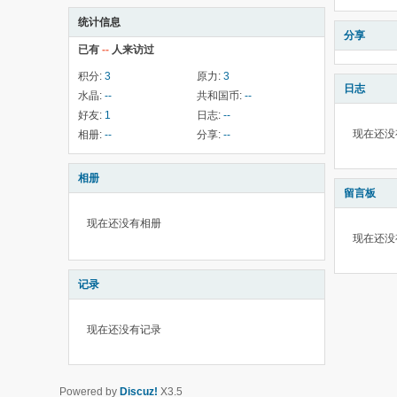
统计信息
分享
已有
--
人来访过
积分:
3
原力:
3
日志
水晶:
--
共和国币:
--
好友:
1
日志:
--
现在还没
相册:
--
分享:
--
相册
留言板
现在还没有相册
现在还没
记录
现在还没有记录
Powered by
Discuz!
X3.5