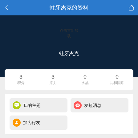
蛀牙杰克的资料
点击重新加
载
蛀牙杰克
3
3
0
0
积分
原力
水晶
共和国币
Ta的主题
发短消息
加为好友