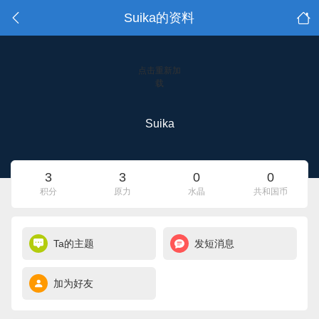
Suika的资料
点击重新加
载
Suika
3
3
0
0
积分
原力
水晶
共和国币
Ta的主题
发短消息
加为好友