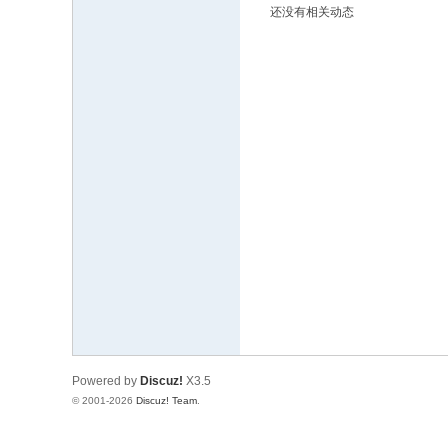
还没有相关动态
文
网
St
ar
W
ar
s
C
hi
na
Powered by
Discuz!
X3.5
© 2001-2026
Discuz! Team
.