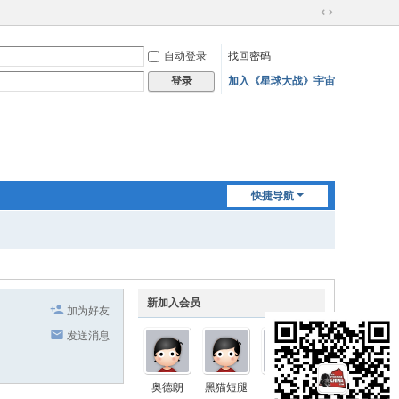
切
换
自动登录
找回密码
到
宽
加入《星球大战》宇宙
登录
版
快捷导航
新加入会员
加为好友
发送消息
奥德朗
黑猫短腿
Nimbus