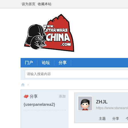
设为首页
收藏本站
门户
论坛
分享
›
星
分享
添加
球
ZHJL
{userpanelarea2}
https://www.starwar
大
战
主题
分享
中