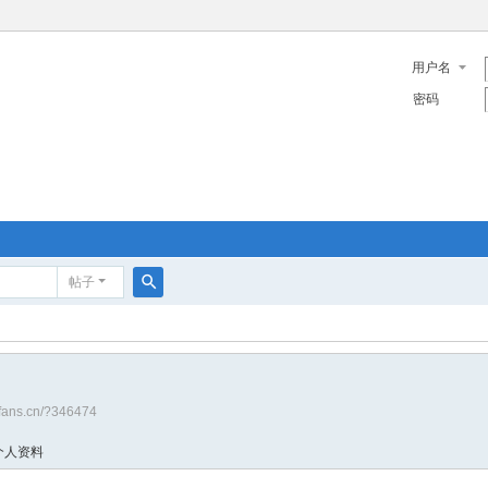
用户名
密码
帖子
搜
索
sfans.cn/?346474
个人资料