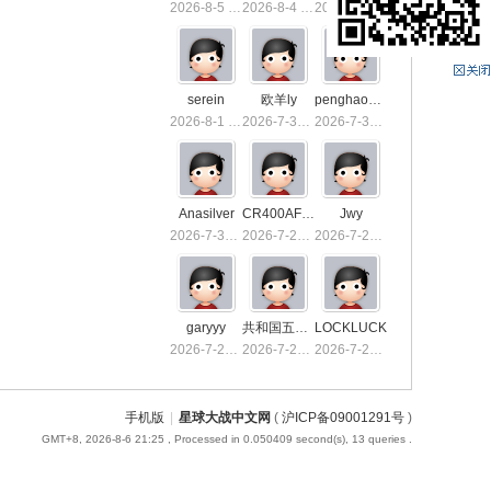
2026-8-5 13:36
2026-8-4 15:50
2026-8-4 01:40
serein
欧羊ly
penghaoxiake
2026-8-1 01:26
2026-7-31 10:03
2026-7-30 23:53
Anasilver
CR400AF-1039
Jwy
2026-7-30 01:03
2026-7-29 23:32
2026-7-29 19:21
garyyy
共和国五星上将
LOCKLUCK
2026-7-26 21:16
2026-7-23 13:55
2026-7-23 00:55
手机版
|
星球大战中文网
(
沪ICP备09001291号
)
GMT+8, 2026-8-6 21:25
, Processed in 0.050409 second(s), 13 queries .