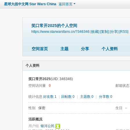
星球大战中文网 Star Wars China
返回首页
笑口常开2025的个人空间
https://www.starwarsfans.cn/?346346
[收藏]
[复制]
[分享]
[RSS]
空间首页
主题
分享
个人资料
个人资料
笑口常开2025
(UID: 346346)
空间访问量
0
邮箱状态
统计信息
好友数 1
|
回帖数 0
|
主题数 0
|
分享数 0
性别
保密
生日
-
活跃概况
用户组
银河公民