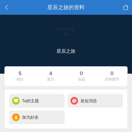
星辰之旅的资料
点击重新加
载
星辰之旅
5
4
0
0
积分
原力
水晶
共和国币
Ta的主题
发短消息
加为好友