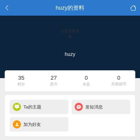
huzy的资料
点击重新加
载
huzy
35
27
0
0
积分
原力
水晶
共和国币
Ta的主题
发短消息
加为好友