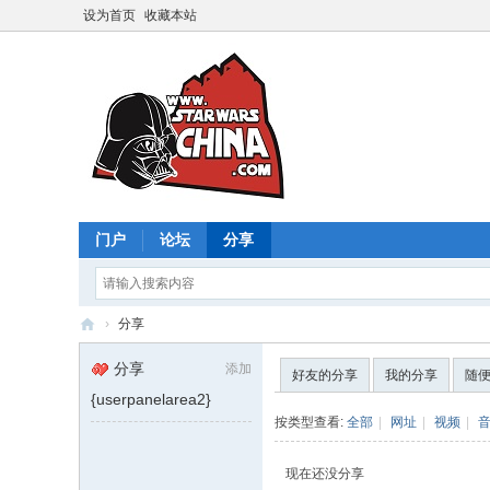
设为首页
收藏本站
门户
论坛
分享
›
分享
星
分享
添加
好友的分享
我的分享
随
球
{userpanelarea2}
大
按类型查看:
全部
|
网址
|
视频
|
战
现在还没分享
中