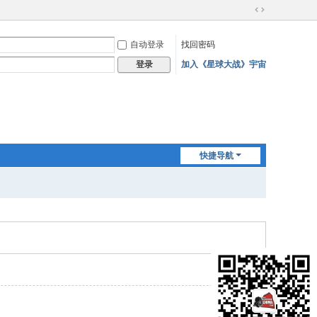
切
换
自动登录
找回密码
到
宽
加入《星球大战》宇宙
登录
版
快捷导航