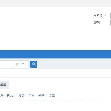
用户名
密码
帖子
搜
索
便看看
音乐
|
Flash
|
投票
|
用户
|
帖子
|
文章