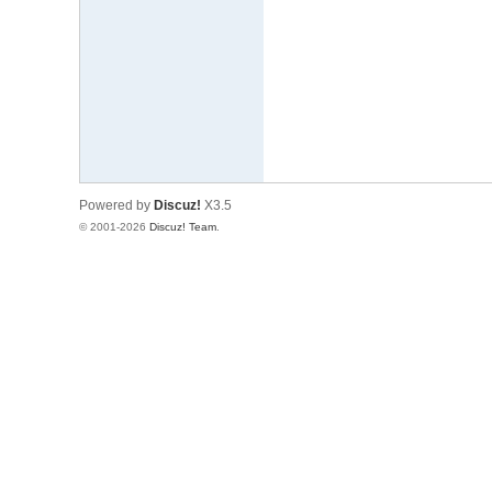
文
网
St
ar
W
ar
Powered by
Discuz!
X3.5
s
© 2001-2026
Discuz! Team
.
C
hi
na