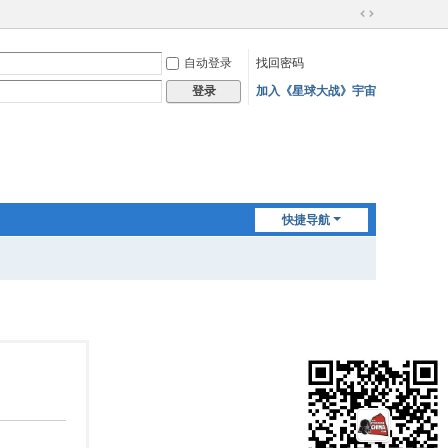
切
换
自动登录
找回密码
到
宽
加入《星球大战》宇宙
登录
版
快捷导航