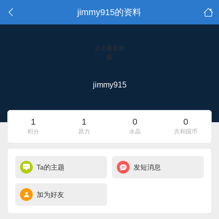
jimmy915的资料
点击重新加
载
jimmy915
1
1
0
0
积分
原力
水晶
共和国币
Ta的主题
发短消息
加为好友