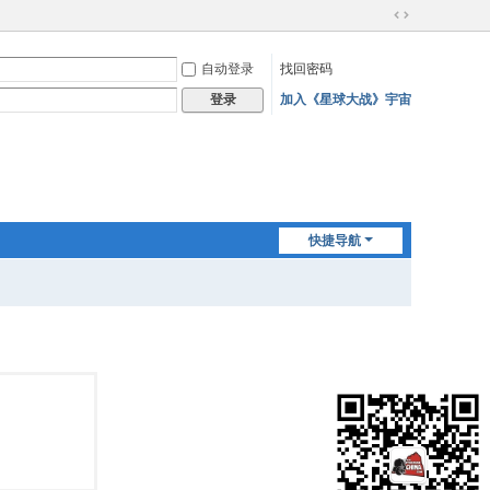
切
换
自动登录
找回密码
到
宽
加入《星球大战》宇宙
登录
版
快捷导航