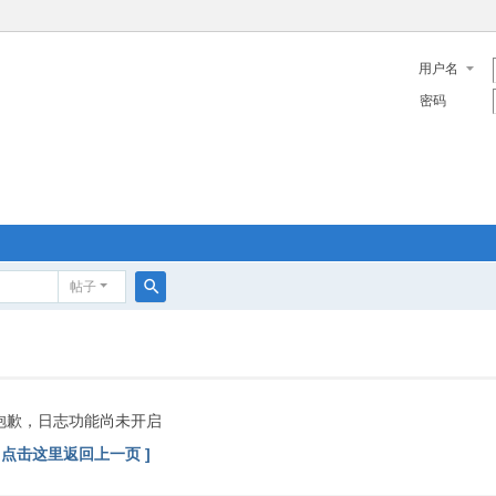
用户名
密码
帖子
搜
索
抱歉，日志功能尚未开启
[ 点击这里返回上一页 ]