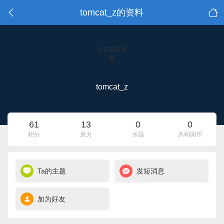
tomcat_z的资料
点击重新加
载
tomcat_z
61
13
0
0
积分
原力
水晶
共和国币
Ta的主题
发短消息
加为好友