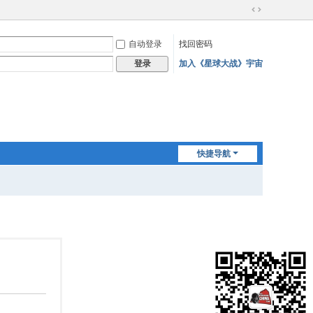
切
换
自动登录
找回密码
到
宽
加入《星球大战》宇宙
登录
版
快捷导航