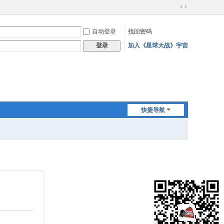
切
换
自动登录
找回密码
到
宽
加入《星球大战》宇宙
登录
版
快捷导航