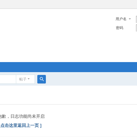
用户名
密码
帖子
搜
索
抱歉，日志功能尚未开启
[ 点击这里返回上一页 ]