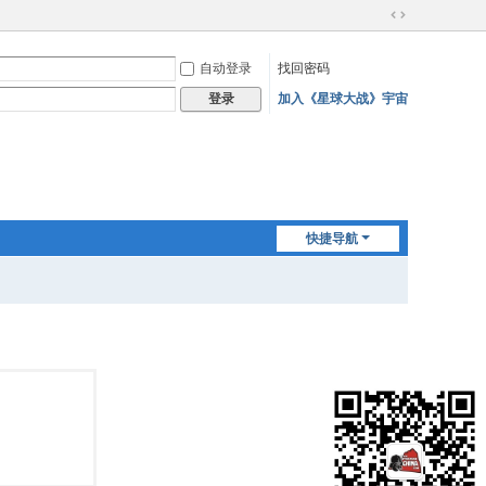
切
换
自动登录
找回密码
到
宽
加入《星球大战》宇宙
登录
版
快捷导航