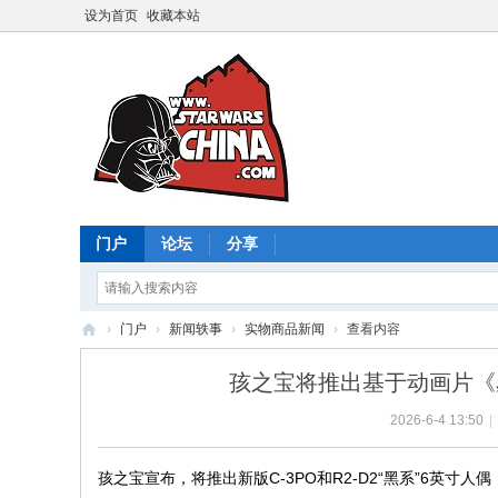
设为首页
收藏本站
门户
论坛
分享
›
门户
›
新闻轶事
›
实物商品新闻
›
查看内容
星
孩之宝将推出基于动画片《星球
球
2026-6-4 13:50
|
大
战
孩之宝宣布，将推出新版C-3PO和R2-D2“黑系”6英寸人偶
中