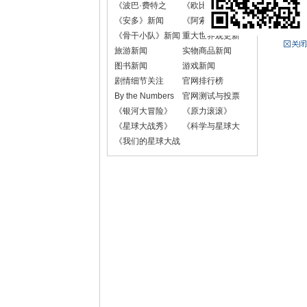
《波巴·费特之
《欧比-旺·克诺
书》新闻
比》新闻
《安多》新闻
《阿索卡》新闻
《骨干小队》新闻
重大世界观更新
旅游新闻
实物商品新闻
图书新闻
游戏新闻
剧情细节关注
官网排行榜
By the Numbers
官网测试与投票
《银河大冒险》
《原力滚滚》
《星球大战秀》
《科学与星球大
战》
《我们的星球大战
故事》