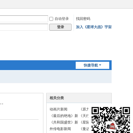
自动登录
找回密码
加入《星球大战》宇宙
登录
快捷导航
相关分类
.
动画片新闻
《原力觉醒》新闻
《最后的绝地》新
《天行者崛起》新
闻
闻
《共和国盛世》新
《星际战斗机》新
闻
闻
外传电影新闻
《曼达洛人》新闻