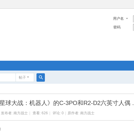
用户名
密码
帖子
搜
索
大战：机器人》的C-3PO和R2-D2六英寸人偶 ..
发布者:
南方战士
|
查看: 626
|
评论: 0
|
原作者: 南方战士
：