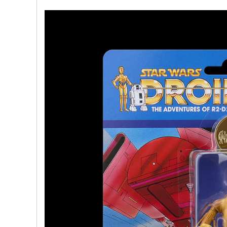
文
网
St
ar
W
ar
s
C
hi
na