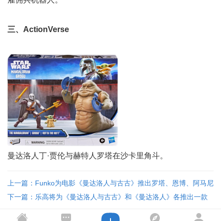
三、ActionVerse
曼达洛人丁·贾伦与赫特人罗塔在沙卡里角斗。
上一篇：Funko为电影《曼达洛人与古古》推出罗塔、恩博、阿马尼
人等Pop! 大头娃娃 ...
下一篇：乐高将为《曼达洛人与古古》和《曼达洛人》各推出一款
大型载具套装 ...