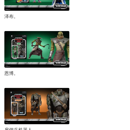
泽布。
恩博。
雇佣兵机器人。