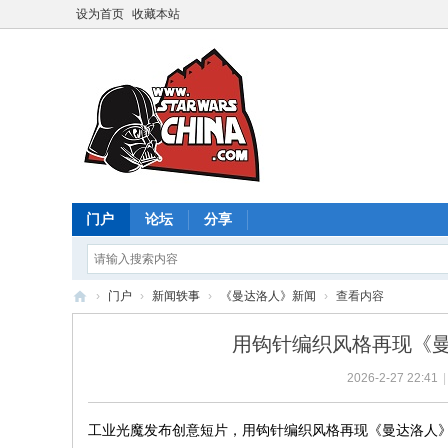
设为首页
收藏本站
门户
论坛
分享
›
门户
›
新闻轶事
›
《曼达洛人》新闻
›
查看内容
星
用钩针编织风格再现《曼
球
2026-2-27 22:41
|
大
战
工业光魔发布创意短片，用钩针编织风格再现《曼达洛人》
中