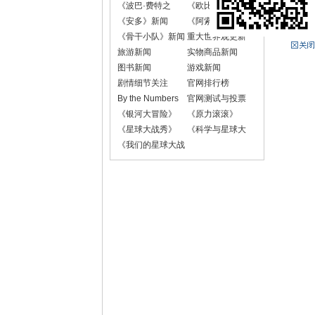
《波巴·费特之
《欧比-旺·克诺
书》新闻
比》新闻
《安多》新闻
《阿索卡》新闻
《骨干小队》新闻
重大世界观更新
旅游新闻
实物商品新闻
图书新闻
游戏新闻
剧情细节关注
官网排行榜
By the Numbers
官网测试与投票
《银河大冒险》
《原力滚滚》
《星球大战秀》
《科学与星球大
战》
《我们的星球大战
故事》