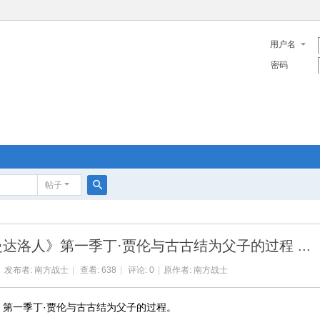
用户名
密码
帖子
搜
索
达洛人》第一季丁·贾伦与古古结为父子的过程 ...
发布者:
南方战士
|
查看:
638
|
评论: 0
|
原作者: 南方战士
第一季丁·贾伦与古古结为父子的过程。