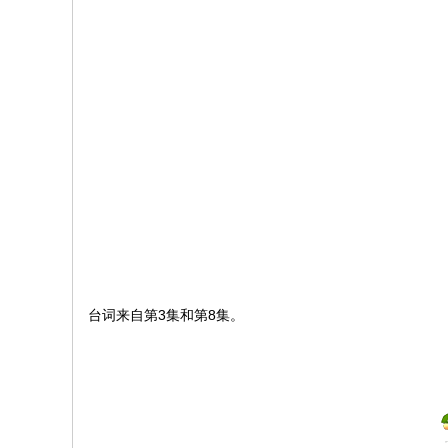
文
网
St
ar
W
ar
s
C
hi
na
台词来自第3集和第8集。