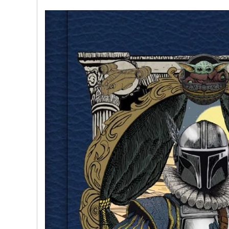
文
网
St
ar
W
ar
s
C
hi
na