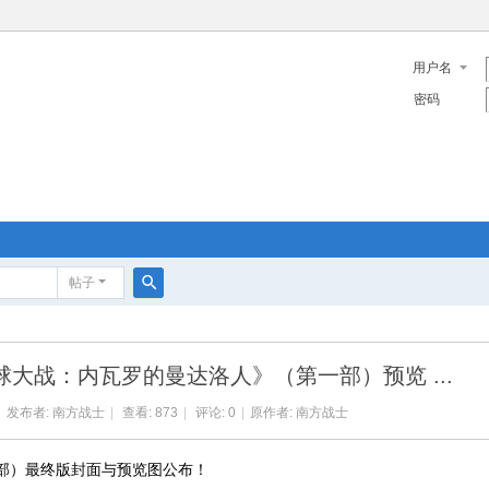
用户名
密码
帖子
搜
索
球大战：内瓦罗的曼达洛人》（第一部）预览 ...
发布者:
南方战士
|
查看: 873
|
评论: 0
|
原作者: 南方战士
部）最终版封面与预览图公布！