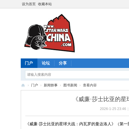
设为首页
收藏本站
门户
论坛
分享
›
门户
›
新闻轶事
›
图书新闻
›
查看内容
星
《威廉·莎士比亚的星
球
2026-1-25 23:46
|
大
战
《威廉·莎士比亚的星球大战：内瓦罗的曼达洛人》（第一
中