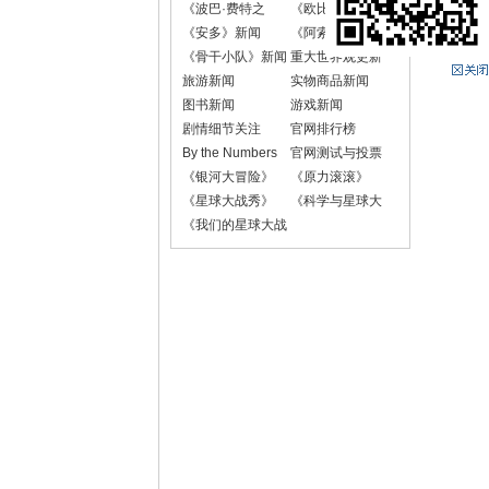
《波巴·费特之
《欧比-旺·克诺
书》新闻
比》新闻
《安多》新闻
《阿索卡》新闻
《骨干小队》新闻
重大世界观更新
旅游新闻
实物商品新闻
图书新闻
游戏新闻
剧情细节关注
官网排行榜
By the Numbers
官网测试与投票
《银河大冒险》
《原力滚滚》
《星球大战秀》
《科学与星球大
战》
《我们的星球大战
故事》