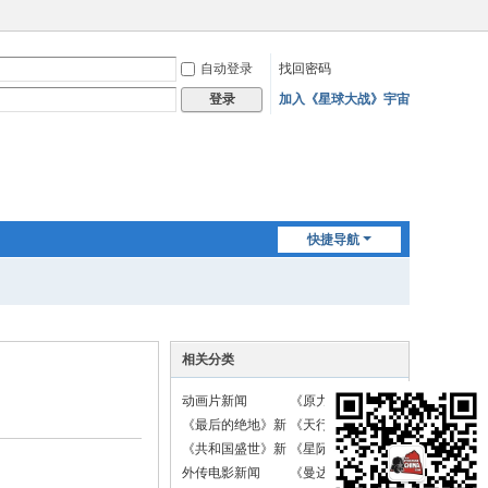
自动登录
找回密码
加入《星球大战》宇宙
登录
快捷导航
相关分类
动画片新闻
《原力觉醒》新闻
《最后的绝地》新
《天行者崛起》新
闻
闻
《共和国盛世》新
《星际战斗机》新
闻
闻
外传电影新闻
《曼达洛人》新闻