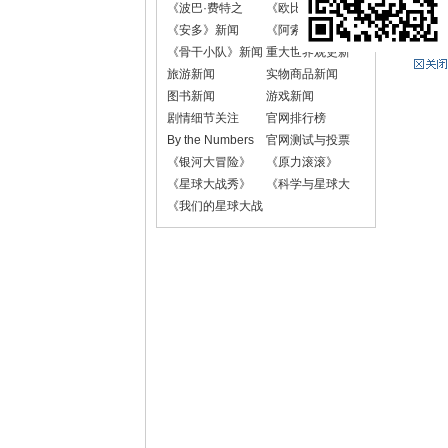
《波巴·费特之
《欧比-旺·克诺
书》新闻
比》新闻
《安多》新闻
《阿索卡》新闻
《骨干小队》新闻
重大世界观更新
旅游新闻
实物商品新闻
图书新闻
游戏新闻
剧情细节关注
官网排行榜
By the Numbers
官网测试与投票
《银河大冒险》
《原力滚滚》
《星球大战秀》
《科学与星球大
战》
《我们的星球大战
故事》