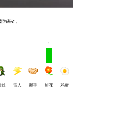
型为基础。
1
路过
雷人
握手
鲜花
鸡蛋