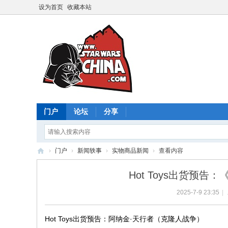
设为首页
收藏本站
门户
论坛
分享
›
门户
›
新闻轶事
›
实物商品新闻
›
查看内容
星
Hot Toys出货预告
球
2025-7-9 23:35
|
大
战
Hot Toys出货预告：阿纳金·天行者（克隆人战争）
中