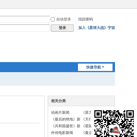
自动登录
找回密码
加入《星球大战》宇宙
登录
快捷导航
相关分类
动画片新闻
《原力觉醒》新闻
《最后的绝地》新
《天行者崛起》新
闻
闻
《共和国盛世》新
《星际战斗机》新
闻
闻
外传电影新闻
《曼达洛人》新闻