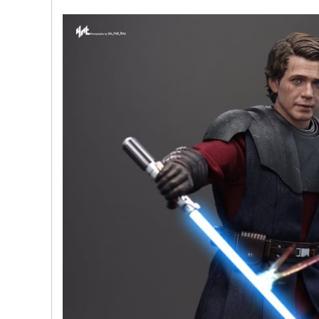
文
网
St
ar
W
ar
s
C
hi
na