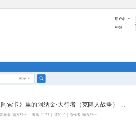
用户名
密码
帖子
搜
索
：《阿索卡》里的阿纳金·天行者（克隆人战争） ...
发布者:
南方战士
|
查看: 1177
|
评论: 0
|
原作者: 南方战士