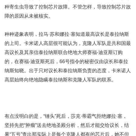
种寄生虫导致了控制芯片故障。不管怎样，导致控制芯片故
障的原因从未被核实。
种种迹象表明，拉马·苏和娜拉·塞知道最高议长是泰拉纳斯
的上司。卡米诺人高层很可能认为，克隆人军队是共和国最
高议长及其亲信泰拉纳斯联合绝地大师赛福-迪亚斯订购
的，在赛福-迪亚斯死后，66号指令的秘密仅由议长和泰拉
纳斯知晓。出于只对议长和泰拉纳斯负责的态度，卡米诺人
高层始终向绝地隐瞒泰拉纳斯和克隆人军队的联系。
有点没明白的是，“锤头”死后，莎克·蒂霸气拒绝娜拉·塞，
坚持先把“肿瘤”送去绝地圣殿分析，然后才能交给议长，结
果“五号”查出那实际上是每个克隆人都有的芯片后，她不但