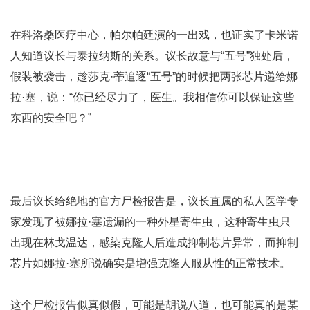
在科洛桑医疗中心，帕尔帕廷演的一出戏，也证实了卡米诺
人知道议长与泰拉纳斯的关系。议长故意与“五号”独处后，
假装被袭击，趁莎克·蒂追逐“五号”的时候把两张芯片递给娜
拉·塞，说：“你已经尽力了，医生。我相信你可以保证这些
东西的安全吧？”
最后议长给绝地的官方尸检报告是，议长直属的私人医学专
家发现了被娜拉·塞遗漏的一种外星寄生虫，这种寄生虫只
出现在林戈温达，感染克隆人后造成抑制芯片异常，而抑制
芯片如娜拉·塞所说确实是增强克隆人服从性的正常技术。
这个尸检报告似真似假，可能是胡说八道，也可能真的是某