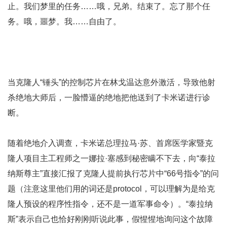
止。我们梦里的任务……哦，兄弟。结束了。忘了那个任
务。哦，噩梦。我……自由了。
当克隆人“锤头”的控制芯片在林戈温达意外激活，导致他射
杀绝地大师后，一脸懵逼的绝地把他送到了卡米诺进行诊
断。
随着绝地介入调查，卡米诺总理拉马·苏、首席医学家暨克
隆人项目主工程师之一娜拉·塞感到秘密瞒不下去，向“泰拉
纳斯尊主”直接汇报了克隆人提前执行芯片中“66号指令”的问
题（注意这里他们用的词还是protocol，可以理解为是给克
隆人预设的程序性指令，还不是一道军事命令）。“泰拉纳
斯”表示自己也恰好刚刚听说此事，假惺惺地询问这个故障