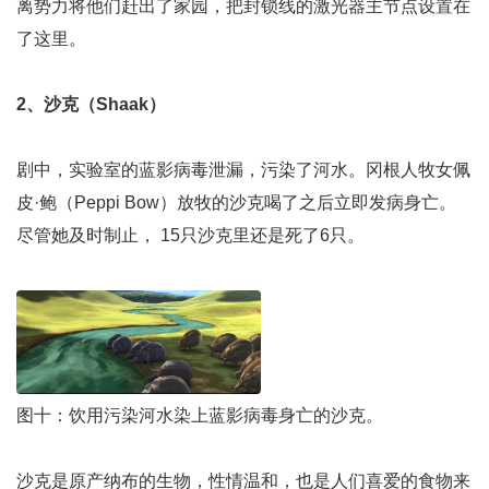
离势力将他们赶出了家园，把封锁线的激光器主节点设置在
了这里。
2、沙克（Shaak）
剧中，实验室的蓝影病毒泄漏，污染了河水。冈根人牧女佩
皮·鲍（Peppi Bow）放牧的沙克喝了之后立即发病身亡。
尽管她及时制止， 15只沙克里还是死了6只。
图十：饮用污染河水染上蓝影病毒身亡的沙克。
沙克是原产纳布的生物，性情温和，也是人们喜爱的食物来