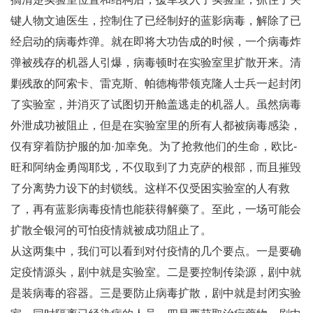
键人物文迪医生，控制住了已经制好的蓝影病毒，解除了已
经启动的病毒炸弹。就在即将大功告成的时候，一个病毒炸
弹被残存的机器人引爆，病毒顿时在实验室里扩散开来。清
剿残敌的阿索卡、雷克斯、帕德梅带领克隆人士兵一起封闭
了实验室，并消灭了试图切开舱盖逃走的机器人。虽然病毒
外泄成功被阻止，但是在实验室里的所有人都被病毒感染，
仅有穿着防护服的加·加幸免。为了抢救他们的生命，欧比-
旺和阿纳金勇闯耶戈，不仅取到了力克萨的根部，而且摧毁
了分离势力设下的封锁线。这样不仅受困实验室的人有救
了，再有蓝影病毒疫情也能获得解藥了。至此，一场可能会
扩散全银河的可怕疫情就被成功阻止了。
从这两集中，我们可以看到对付疫情的几个要点。一是要确
定疫情源头，剧中就是实验室。二是要控制传染源，剧中就
是装病毒的容器。三是要防止病毒扩散，剧中就是封闭实验