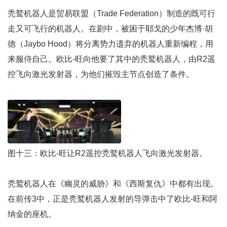
秃鹫机器人是贸易联盟（Trade Federation）制造的既可行
走又可飞行的机器人。在剧中，被困于耶戈的少年杰博·胡
德（Jaybo Hood）将分离势力遗弃的机器人重新编程，用
来服侍自己。欧比-旺向他要了其中的秃鹫机器人，由R2遥
控飞向激光发射器，为他们摧毁主节点创造了条件。
图十三：欧比-旺让R2遥控秃鹫机器人飞向激光发射器。
秃鹫机器人在《幽灵的威胁》和《西斯复仇》中都有出现。
在前传3中，正是秃鹫机器人发射的导弹击中了欧比-旺和阿
纳金的座机。