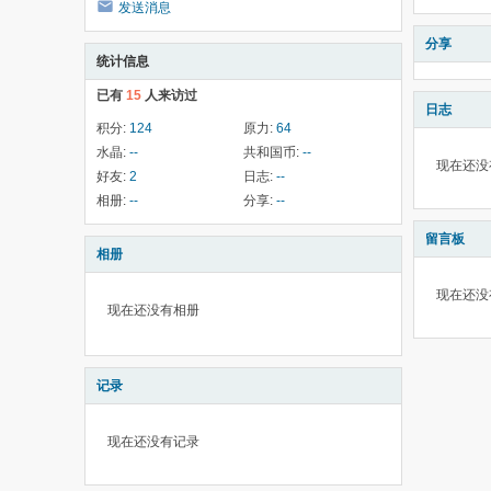
发送消息
分享
统计信息
已有
15
人来访过
日志
积分:
124
原力:
64
水晶:
--
共和国币:
--
现在还没
好友:
2
日志:
--
相册:
--
分享:
--
留言板
相册
现在还没
现在还没有相册
记录
现在还没有记录