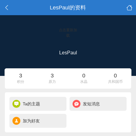
LesPaul的资料
点击重新加
载
LesPaul
3
3
0
0
积分
原力
水晶
共和国币
Ta的主题
发短消息
加为好友