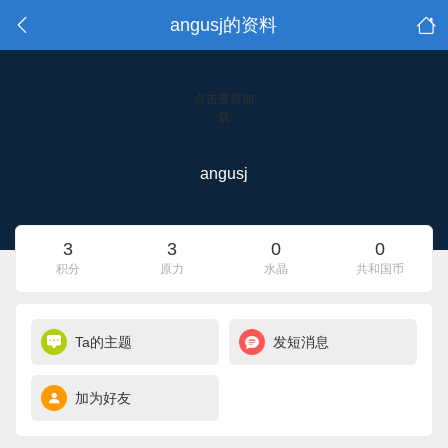
angusj的资料
点击重新加
载
angusj
3
3
0
0
积分
原力
水晶
共和国币
Ta的主题
发短消息
加为好友