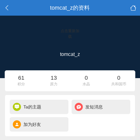
tomcat_z的资料
点击重新加
载
tomcat_z
61
13
0
0
积分
原力
水晶
共和国币
Ta的主题
发短消息
加为好友